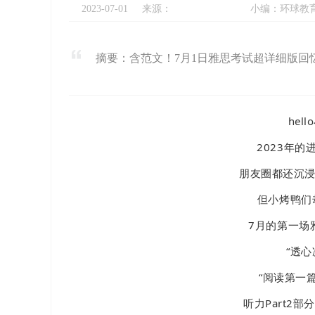
2023-07-01
来源：
小编：环球教
摘要：含范文！7月1日雅思考试超详细版回
hel
2023年的
朋友圈都还沉浸
但小烤鸭们
7月的第一场
“透心
“阅读第一
听力Part2