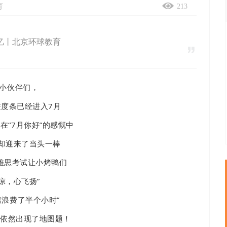
育
213
忆丨北京环球教育
lo小伙伴们，
进度条已经进入7月
在“7月你好”的感慨中
却迎来了当头一棒
雅思考试让小烤鸭们
凉，心飞扬”
篇浪费了半个小时”
部分依然出现了地图题！